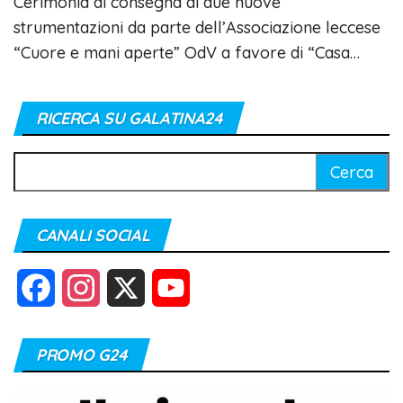
Cerimonia di consegna di due nuove
strumentazioni da parte dell’Associazione leccese
“Cuore e mani aperte” OdV a favore di “Casa…
RICERCA SU GALATINA24
Ricerca
per:
CANALI SOCIAL
F
I
X
Y
a
n
o
PROMO G24
c
s
u
e
t
T