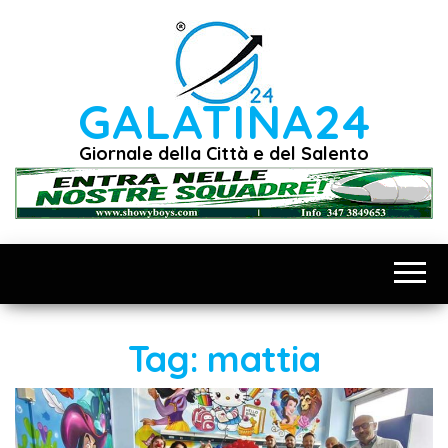
Vai
al
contenuto
GALATINA24
Giornale della Città e del Salento
Tag:
mattia