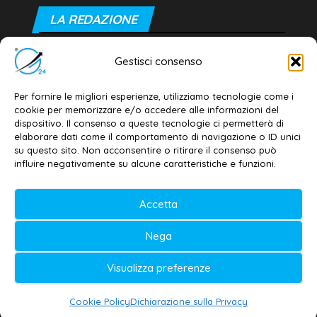
LA REDAZIONE
Editore e direttore responsabile:
Gestisci consenso
Dott. Daniele G. Masciullo
Email:
redazione@galatina24.it
Per fornire le migliori esperienze, utilizziamo tecnologie come i
cookie per memorizzare e/o accedere alle informazioni del
Contatti
–
Disclaimer
dispositivo. Il consenso a queste tecnologie ci permetterà di
elaborare dati come il comportamento di navigazione o ID unici
Privacy policy
–
Cookie policy
su questo sito. Non acconsentire o ritirare il consenso può
influire negativamente su alcune caratteristiche e funzioni.
© 2020-2026 | Galatina24 ®
Accetta
Testata iscritta al n. 11/2020 Registro della
Nega
Stampa Tribunale di Lecce
Editore e direttore responsabile:
Visualizza preferenze
Daniele G. Masciullo
Cookie Policy
Dichiarazione sulla Privacy
Galatina24 è marchio registrato dal Ministero