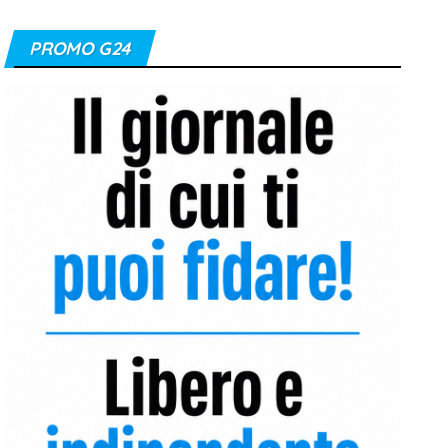
a
n
o
PROMO G24
c
s
u
e
t
T
b
a
u
o
g
b
o
r
e
k
a
C
m
h
a
n
n