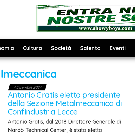
nomia
Cultura
Società
Salento
Eventi
lmeccanica
4 Dicembre 2024
Antonio Gratis eletto presidente
della Sezione Metalmeccanica di
Confindustria Lecce
Antonio Gratis, dal 2018 Direttore Generale di
Nardò Technical Center, è stato eletto