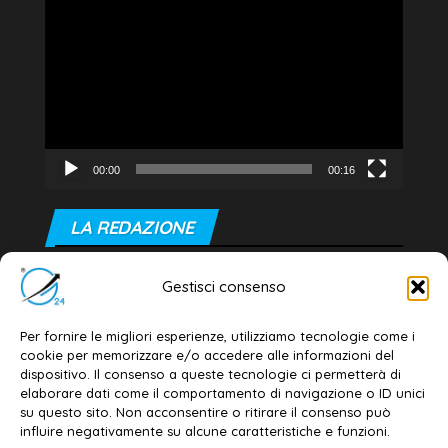
Player
00:00
00:16
LA REDAZIONE
Editore e direttore responsabile:
Gestisci consenso
Dott. Daniele G. Masciullo
Email:
redazione@galatina24.it
Per fornire le migliori esperienze, utilizziamo tecnologie come i
cookie per memorizzare e/o accedere alle informazioni del
Contatti
–
Disclaimer
dispositivo. Il consenso a queste tecnologie ci permetterà di
elaborare dati come il comportamento di navigazione o ID unici
Privacy policy
–
Cookie policy
su questo sito. Non acconsentire o ritirare il consenso può
influire negativamente su alcune caratteristiche e funzioni.