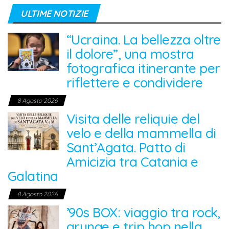
ULTIME NOTIZIE
“Ucraina. La bellezza oltre
il dolore”, una mostra
fotografica itinerante per
riflettere e condividere
8 Agosto 2026
Visita delle reliquie del
velo e della mammella di
Sant’Agata. Patto di
Amicizia tra Catania e
Galatina
8 Agosto 2026
’90s BOX: viaggio tra rock,
grunge e trip hop nella