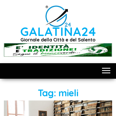
Vai
al
contenuto
GALATINA24
Giornale della Città e del Salento
Tag:
mieli