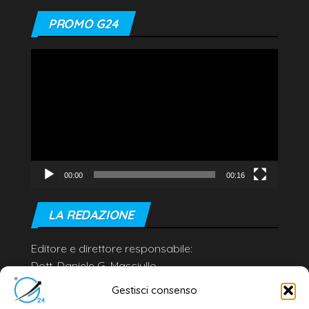
PROMO G24
Video
Player
00:00
00:16
LA REDAZIONE
Editore e direttore responsabile:
Dott. Daniele G. Masciullo
Email:
redazione@galatina24.it
Gestisci consenso