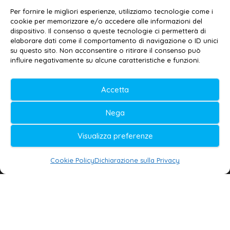
Contatti
–
Disclaimer
Per fornire le migliori esperienze, utilizziamo tecnologie come i
Privacy policy
–
Cookie policy
cookie per memorizzare e/o accedere alle informazioni del
dispositivo. Il consenso a queste tecnologie ci permetterà di
elaborare dati come il comportamento di navigazione o ID unici
su questo sito. Non acconsentire o ritirare il consenso può
© 2020-2026 | Galatina24 ®
influire negativamente su alcune caratteristiche e funzioni.
Testata iscritta al n. 11/2020 Registro della
Accetta
Stampa Tribunale di Lecce
Editore e direttore responsabile:
Nega
Daniele G. Masciullo
Visualizza preferenze
Galatina24 è marchio registrato dal Ministero
delle Imprese
Cookie Policy
Dichiarazione sulla Privacy