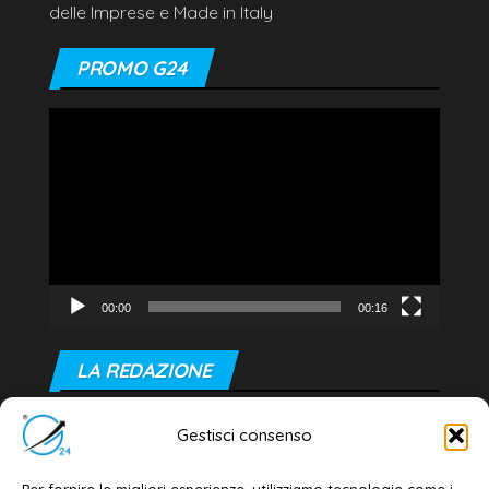
delle Imprese e Made in Italy
PROMO G24
Video
Player
00:00
00:16
LA REDAZIONE
Editore e direttore responsabile:
Gestisci consenso
Dott. Daniele G. Masciullo
Email:
redazione@galatina24.it