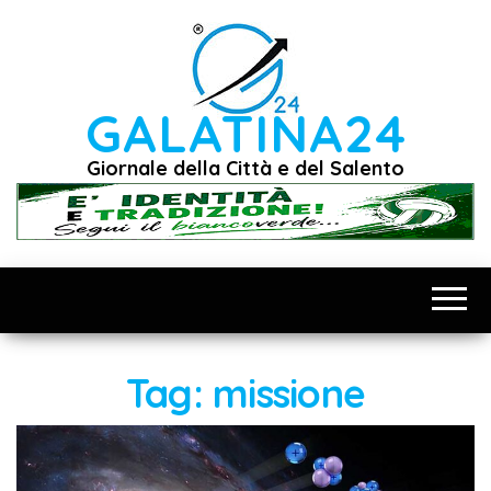
Vai
al
contenuto
GALATINA24
Giornale della Città e del Salento
Tag:
missione