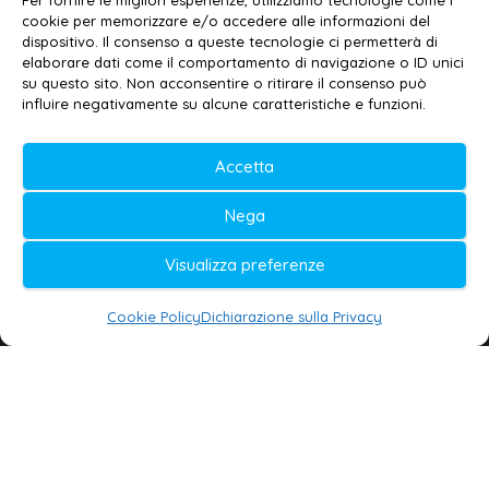
Per fornire le migliori esperienze, utilizziamo tecnologie come i
cookie per memorizzare e/o accedere alle informazioni del
Contatti
–
Disclaimer
dispositivo. Il consenso a queste tecnologie ci permetterà di
elaborare dati come il comportamento di navigazione o ID unici
Privacy policy
–
Cookie policy
su questo sito. Non acconsentire o ritirare il consenso può
influire negativamente su alcune caratteristiche e funzioni.
© 2020-2026 | Galatina24 ®
Accetta
Testata iscritta al n. 11/2020 Registro della
Nega
Stampa Tribunale di Lecce
Editore e direttore responsabile:
Visualizza preferenze
Daniele G. Masciullo
Cookie Policy
Dichiarazione sulla Privacy
Galatina24 è marchio registrato dal Ministero
delle Imprese