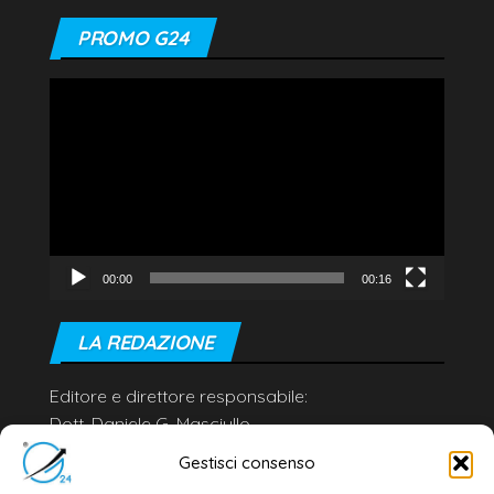
PROMO G24
Video
Player
00:00
00:16
LA REDAZIONE
Editore e direttore responsabile:
Dott. Daniele G. Masciullo
Email:
redazione@galatina24.it
Gestisci consenso