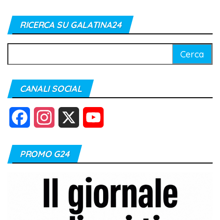
RICERCA SU GALATINA24
Ricerca
per:
CANALI SOCIAL
F
I
X
Y
a
n
o
PROMO G24
c
s
u
e
t
T
b
a
u