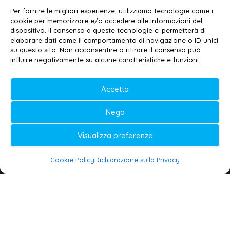
Contatti
–
Disclaimer
Per fornire le migliori esperienze, utilizziamo tecnologie come i
Privacy policy
–
Cookie policy
cookie per memorizzare e/o accedere alle informazioni del
dispositivo. Il consenso a queste tecnologie ci permetterà di
elaborare dati come il comportamento di navigazione o ID unici
su questo sito. Non acconsentire o ritirare il consenso può
© 2020-2026 | Galatina24 ®
influire negativamente su alcune caratteristiche e funzioni.
Testata iscritta al n. 11/2020 Registro della
Accetta
Stampa Tribunale di Lecce
Editore e direttore responsabile:
Nega
Daniele G. Masciullo
Visualizza preferenze
Galatina24 è marchio registrato dal Ministero
delle Imprese
Cookie Policy
Dichiarazione sulla Privacy