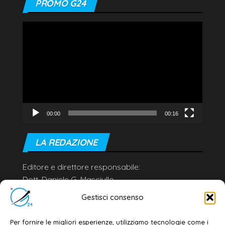
PROMO G24
Video
Player
00:00
00:16
LA REDAZIONE
Editore e direttore responsabile:
Dott. Daniele G. Masciullo
Email:
redazione@galatina24.it
Gestisci consenso
Contatti
–
Disclaimer
Per fornire le migliori esperienze, utilizziamo tecnologie come i