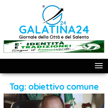
Vai
al
contenuto
GALATINA24
Giornale della Città e del Salento
Tag:
obiettivo comune