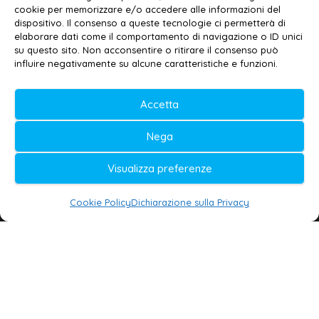
Privacy policy
–
Cookie policy
cookie per memorizzare e/o accedere alle informazioni del
dispositivo. Il consenso a queste tecnologie ci permetterà di
elaborare dati come il comportamento di navigazione o ID unici
su questo sito. Non acconsentire o ritirare il consenso può
© 2020-2026 | Galatina24 ®
influire negativamente su alcune caratteristiche e funzioni.
Testata iscritta al n. 11/2020 Registro della
Accetta
Stampa Tribunale di Lecce
Editore e direttore responsabile:
Nega
Daniele G. Masciullo
Visualizza preferenze
Galatina24 è marchio registrato dal Ministero
delle Imprese
Cookie Policy
Dichiarazione sulla Privacy