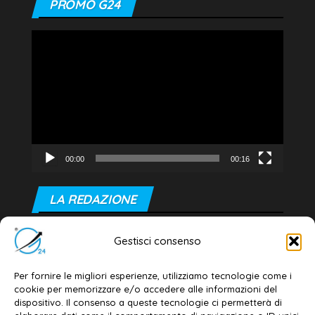
PROMO G24
Video
Player
00:00
00:16
LA REDAZIONE
Editore e direttore responsabile:
Gestisci consenso
Dott. Daniele G. Masciullo
Email:
redazione@galatina24.it
Per fornire le migliori esperienze, utilizziamo tecnologie come i
cookie per memorizzare e/o accedere alle informazioni del
Contatti
–
Disclaimer
dispositivo. Il consenso a queste tecnologie ci permetterà di