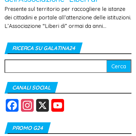
Presente sul territorio per raccogliere le istanze
dei cittadini e portale all’attenzione delle istituzioni.
L’Associazione “Liberi di” ormai da anni…
RICERCA SU GALATINA24
Ricerca
per:
CANALI SOCIAL
F
I
X
Y
a
n
o
PROMO G24
c
s
u