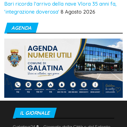
Bari ricorda l'arrivo della nave Vlora 35 anni fa,
'integrazione doverosa'
8 Agosto 2026
AGENDA
IL GIORNALE
Galatina24
®
– Giornale della Città e del Salento