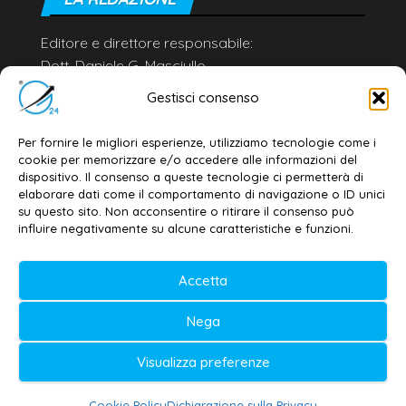
Editore e direttore responsabile:
Dott. Daniele G. Masciullo
Email:
redazione@galatina24.it
Gestisci consenso
Contatti
–
Disclaimer
Per fornire le migliori esperienze, utilizziamo tecnologie come i
Privacy policy
–
Cookie policy
cookie per memorizzare e/o accedere alle informazioni del
dispositivo. Il consenso a queste tecnologie ci permetterà di
elaborare dati come il comportamento di navigazione o ID unici
su questo sito. Non acconsentire o ritirare il consenso può
© 2020-2026 | Galatina24 ®
influire negativamente su alcune caratteristiche e funzioni.
Testata iscritta al n. 11/2020 Registro della
Accetta
Stampa Tribunale di Lecce
Editore e direttore responsabile:
Nega
Daniele G. Masciullo
Visualizza preferenze
Galatina24 è marchio registrato dal Ministero
delle Imprese
Cookie Policy
Dichiarazione sulla Privacy