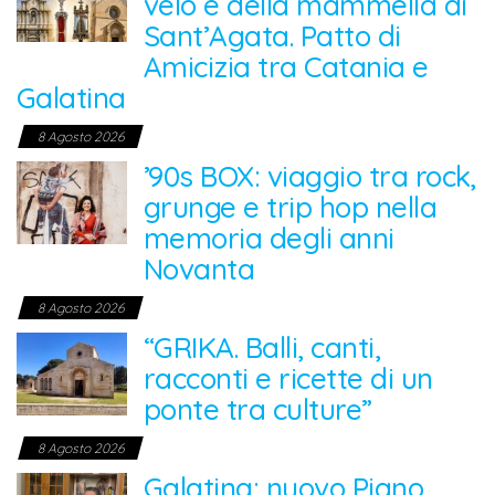
velo e della mammella di
Sant’Agata. Patto di
Amicizia tra Catania e
Galatina
8 Agosto 2026
’90s BOX: viaggio tra rock,
grunge e trip hop nella
memoria degli anni
Novanta
8 Agosto 2026
“GRIKA. Balli, canti,
racconti e ricette di un
ponte tra culture”
8 Agosto 2026
Galatina: nuovo Piano