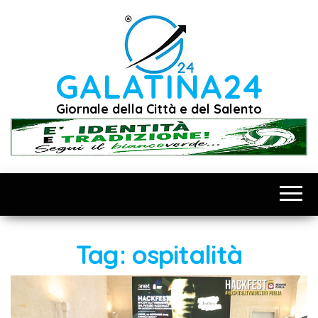
Vai
al
contenuto
GALATINA24
Giornale della Città e del Salento
Tag:
ospitalità