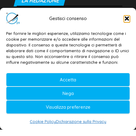
LA REDAZIONE
Editore e direttore responsabile:
Gestisci consenso
Dott. Daniele G. Masciullo
Email:
redazione@galatina24.it
Per fornire le migliori esperienze, utilizziamo tecnologie come i
cookie per memorizzare e/o accedere alle informazioni del
Contatti
–
Disclaimer
dispositivo. Il consenso a queste tecnologie ci permetterà di
elaborare dati come il comportamento di navigazione o ID unici
Privacy policy
–
Cookie policy
su questo sito. Non acconsentire o ritirare il consenso può
influire negativamente su alcune caratteristiche e funzioni.
© 2020-2026 | Galatina24 ®
Accetta
Testata iscritta al n. 11/2020 Registro della
Nega
Stampa Tribunale di Lecce
Editore e direttore responsabile:
Visualizza preferenze
Daniele G. Masciullo
Cookie Policy
Dichiarazione sulla Privacy
Galatina24 è marchio registrato dal Ministero
delle Imprese