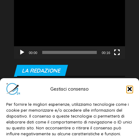
Player
00:00
00:16
LA REDAZIONE
Editore e direttore responsabile:
Gestisci consenso
Dott. Daniele G. Masciullo
Email:
redazione@galatina24.it
Per fornire le migliori esperienze, utilizziamo tecnologie come i
cookie per memorizzare e/o accedere alle informazioni del
Contatti
–
Disclaimer
dispositivo. Il consenso a queste tecnologie ci permetterà di
elaborare dati come il comportamento di navigazione o ID unici
Privacy policy
–
Cookie policy
su questo sito. Non acconsentire o ritirare il consenso può
influire negativamente su alcune caratteristiche e funzioni.