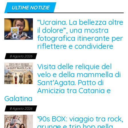
ULTIME NOTIZIE
“Ucraina. La bellezza oltre
il dolore”, una mostra
fotografica itinerante per
riflettere e condividere
8 Agosto 2026
Visita delle reliquie del
velo e della mammella di
Sant’Agata. Patto di
Amicizia tra Catania e
Galatina
8 Agosto 2026
’90s BOX: viaggio tra rock,
grunge e trip hop nella