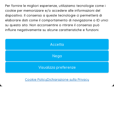
Contatti
–
Disclaimer
Per fornire le migliori esperienze, utilizziamo tecnologie come i
Privacy policy
–
Cookie policy
cookie per memorizzare e/o accedere alle informazioni del
dispositivo. Il consenso a queste tecnologie ci permetterà di
elaborare dati come il comportamento di navigazione o ID unici
su questo sito. Non acconsentire o ritirare il consenso può
© 2020-2026 | Galatina24 ®
influire negativamente su alcune caratteristiche e funzioni.
Testata iscritta al n. 11/2020 Registro della
Accetta
Stampa Tribunale di Lecce
Editore e direttore responsabile:
Nega
Daniele G. Masciullo
Visualizza preferenze
Galatina24 è marchio registrato dal Ministero
delle Imprese
Cookie Policy
Dichiarazione sulla Privacy