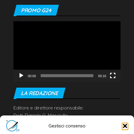
PROMO G24
Video
Player
00:00
00:16
LA REDAZIONE
Editore e direttore responsabile:
Dott. Daniele G. Masciullo
Email:
redazione@galatina24.it
Gestisci consenso