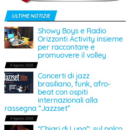
ULTIME NOTIZIE
Showy Boys e Radio
Orizzonti Activity insieme
per raccontare e
promuovere il volley
9 Agosto 2026
Concerti di jazz
brasiliano, funk, afro-
beat con ospiti
internazionali alla
rassegna “Jazzset”
9 Agosto 2026
“Chiari di Luna”: sul palco