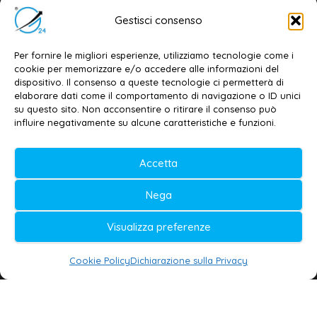
Email:
redazione@galatina24.it
Gestisci consenso
Contatti
–
Disclaimer
Per fornire le migliori esperienze, utilizziamo tecnologie come i
Privacy policy
–
Cookie policy
cookie per memorizzare e/o accedere alle informazioni del
dispositivo. Il consenso a queste tecnologie ci permetterà di
elaborare dati come il comportamento di navigazione o ID unici
su questo sito. Non acconsentire o ritirare il consenso può
© 2020-2026 | Galatina24 ®
influire negativamente su alcune caratteristiche e funzioni.
Testata iscritta al n. 11/2020 Registro della
Accetta
Stampa Tribunale di Lecce
Editore e direttore responsabile:
Nega
Daniele G. Masciullo
Visualizza preferenze
Galatina24 è marchio registrato dal Ministero
delle Imprese
Cookie Policy
Dichiarazione sulla Privacy