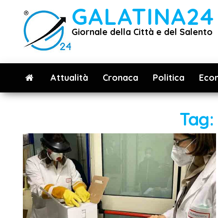
Vai
GALATINA24
al
Giornale della Città e del Salento
contenuto
Attualità
Cronaca
Politica
Eco
Tag