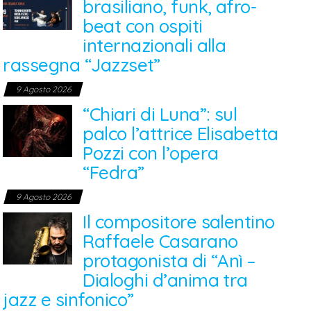
brasiliano, funk, afro-
beat con ospiti
internazionali alla
rassegna “Jazzset”
9 Agosto 2026
“Chiari di Luna”: sul
palco l’attrice Elisabetta
Pozzi con l’opera
“Fedra”
9 Agosto 2026
Il compositore salentino
Raffaele Casarano
protagonista di “Anì –
Dialoghi d’anima tra
jazz e sinfonico”