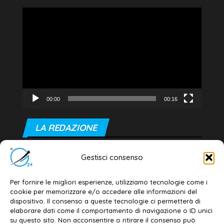
Video
Player
00:00
00:16
LA REDAZIONE
Editore e direttore responsabile:
Gestisci consenso
Dott. Daniele G. Masciullo
Email:
redazione@galatina24.it
Per fornire le migliori esperienze, utilizziamo tecnologie come i
cookie per memorizzare e/o accedere alle informazioni del
Contatti
–
Disclaimer
dispositivo. Il consenso a queste tecnologie ci permetterà di
elaborare dati come il comportamento di navigazione o ID unici
Privacy policy
–
Cookie policy
su questo sito. Non acconsentire o ritirare il consenso può