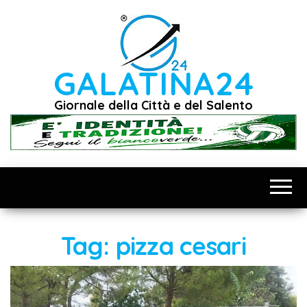
Vai
al
contenuto
GALATINA24
Giornale della Città e del Salento
Tag:
pizza cesari