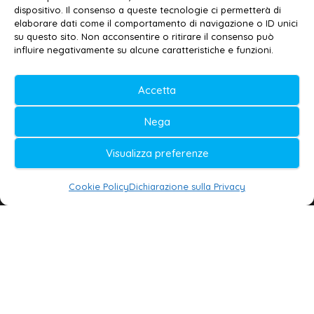
dispositivo. Il consenso a queste tecnologie ci permetterà di
elaborare dati come il comportamento di navigazione o ID unici
su questo sito. Non acconsentire o ritirare il consenso può
© 2020-2026 | Galatina24 ®
influire negativamente su alcune caratteristiche e funzioni.
Testata iscritta al n. 11/2020 Registro della
Stampa Tribunale di Lecce
Accetta
Editore e direttore responsabile:
Nega
Daniele G. Masciullo
Visualizza preferenze
Galatina24 è marchio registrato dal Ministero
delle Imprese
Cookie Policy
Dichiarazione sulla Privacy