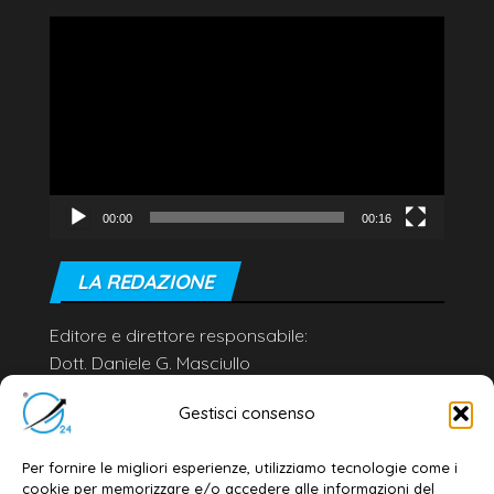
Video
Player
00:00
00:16
LA REDAZIONE
Editore e direttore responsabile:
Dott. Daniele G. Masciullo
Email:
redazione@galatina24.it
Gestisci consenso
Contatti
–
Disclaimer
Per fornire le migliori esperienze, utilizziamo tecnologie come i
Privacy policy
–
Cookie policy
cookie per memorizzare e/o accedere alle informazioni del