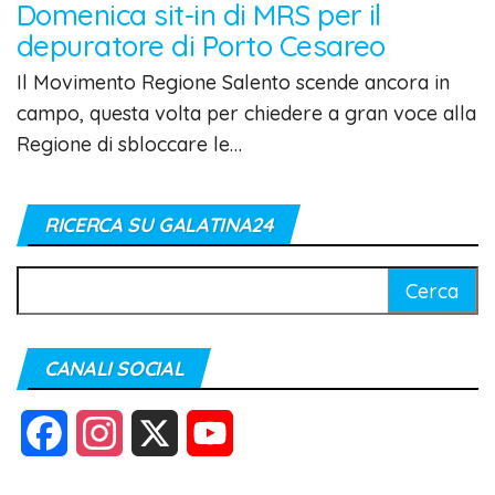
Domenica sit-in di MRS per il
depuratore di Porto Cesareo
Il Movimento Regione Salento scende ancora in
campo, questa volta per chiedere a gran voce alla
Regione di sbloccare le…
RICERCA SU GALATINA24
Ricerca
per:
CANALI SOCIAL
F
I
X
Y
a
n
o