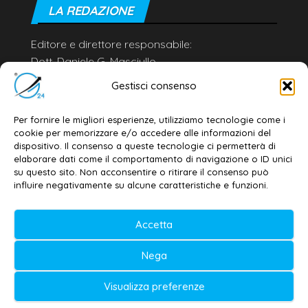
LA REDAZIONE
Editore e direttore responsabile:
Dott. Daniele G. Masciullo
Email:
redazione@galatina24.it
Gestisci consenso
Contatti
–
Disclaimer
Per fornire le migliori esperienze, utilizziamo tecnologie come i
Privacy policy
–
Cookie policy
cookie per memorizzare e/o accedere alle informazioni del
dispositivo. Il consenso a queste tecnologie ci permetterà di
elaborare dati come il comportamento di navigazione o ID unici
su questo sito. Non acconsentire o ritirare il consenso può
© 2020-2026 | Galatina24 ®
influire negativamente su alcune caratteristiche e funzioni.
Testata iscritta al n. 11/2020 Registro della
Accetta
Stampa Tribunale di Lecce
Editore e direttore responsabile:
Nega
Daniele G. Masciullo
Visualizza preferenze
Galatina24 è marchio registrato dal Ministero