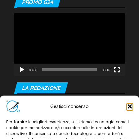
PROMO G24
Video
Player
00:00
00:16
LA REDAZIONE
Editore e direttore responsabile:
Gestisci consenso
Dott. Daniele G. Masciullo
Email:
redazione@galatina24.it
Per fornire le migliori esperienze, utilizziamo tecnologie come i
cookie per memorizzare e/o accedere alle informazioni del
Contatti
–
Disclaimer
dispositivo. Il consenso a queste tecnologie ci permetterà di