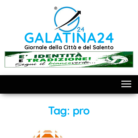
Vai
al
contenuto
GALATINA24
Giornale della Città e del Salento
Tag:
pro