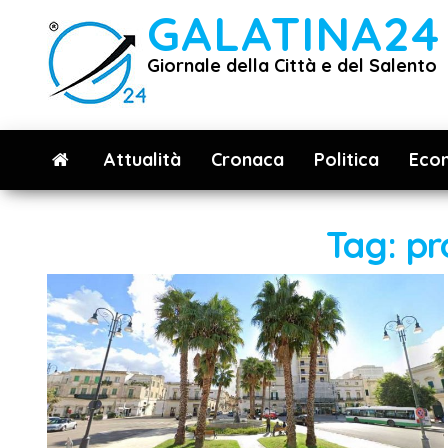
Vai
GALATINA24
al
Giornale della Città e del Salento
contenuto
Attualità
Cronaca
Politica
Eco
Tag:
pr