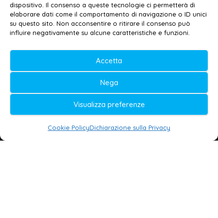
Contatti
–
Disclaimer
dispositivo. Il consenso a queste tecnologie ci permetterà di
elaborare dati come il comportamento di navigazione o ID unici
Privacy policy
–
Cookie policy
su questo sito. Non acconsentire o ritirare il consenso può
influire negativamente su alcune caratteristiche e funzioni.
© 2020-2026 | Galatina24 ®
Accetta
Testata iscritta al n. 11/2020 Registro della
Nega
Stampa Tribunale di Lecce
Editore e direttore responsabile:
Visualizza preferenze
Daniele G. Masciullo
Cookie Policy
Dichiarazione sulla Privacy
Galatina24 è marchio registrato dal Ministero
delle Imprese