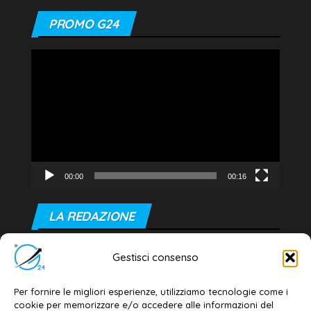
PROMO G24
Video
Player
00:00
00:16
LA REDAZIONE
Editore e direttore responsabile:
Gestisci consenso
Dott. Daniele G. Masciullo
Email:
redazione@galatina24.it
Per fornire le migliori esperienze, utilizziamo tecnologie come i
cookie per memorizzare e/o accedere alle informazioni del