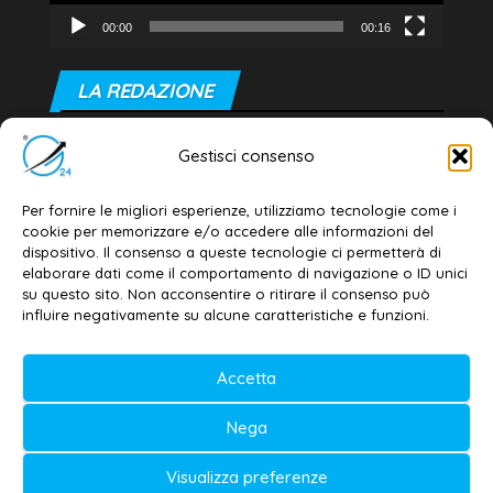
00:00
00:16
LA REDAZIONE
Editore e direttore responsabile:
Gestisci consenso
Dott. Daniele G. Masciullo
Email:
redazione@galatina24.it
Per fornire le migliori esperienze, utilizziamo tecnologie come i
cookie per memorizzare e/o accedere alle informazioni del
Contatti
–
Disclaimer
dispositivo. Il consenso a queste tecnologie ci permetterà di
elaborare dati come il comportamento di navigazione o ID unici
Privacy policy
–
Cookie policy
su questo sito. Non acconsentire o ritirare il consenso può
influire negativamente su alcune caratteristiche e funzioni.
© 2020-2026 | Galatina24 ®
Accetta
Testata iscritta al n. 11/2020 Registro della
Nega
Stampa Tribunale di Lecce
Editore e direttore responsabile:
Visualizza preferenze