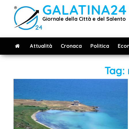
Vai
GALATINA24
al
Giornale della Città e del Salento
contenuto
Attualità
Cronaca
Politica
Eco
Tag: