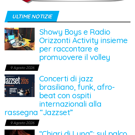
ULTIME NOTIZIE
Showy Boys e Radio
Orizzonti Activity insieme
per raccontare e
promuovere il volley
9 Agosto 2026
Concerti di jazz
brasiliano, funk, afro-
beat con ospiti
internazionali alla
rassegna “Jazzset”
9 Agosto 2026
“Chiari di Luna”: sul palco