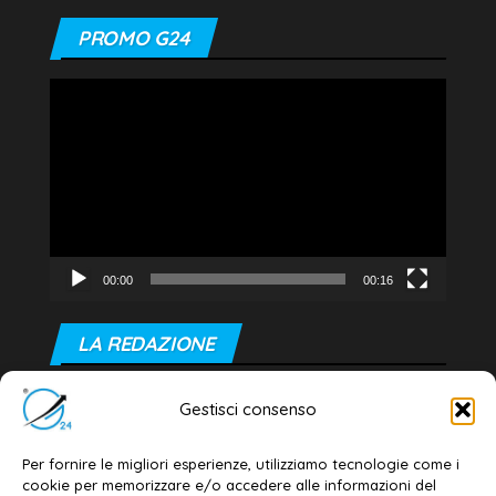
PROMO G24
Video
Player
00:00
00:16
LA REDAZIONE
Editore e direttore responsabile:
Gestisci consenso
Dott. Daniele G. Masciullo
Email:
redazione@galatina24.it
Per fornire le migliori esperienze, utilizziamo tecnologie come i
cookie per memorizzare e/o accedere alle informazioni del