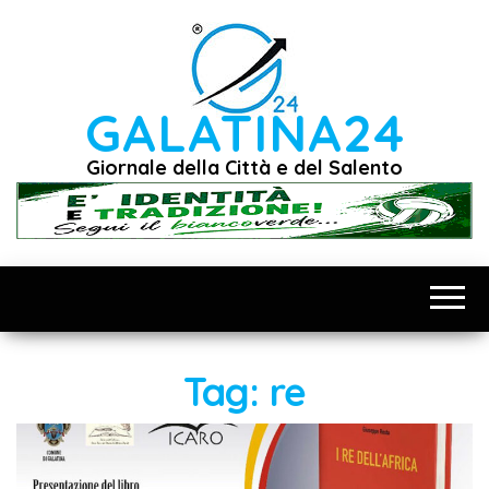
Vai
al
contenuto
GALATINA24
Giornale della Città e del Salento
Tag:
re