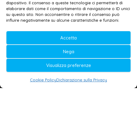
Contatti
–
Disclaimer
dispositivo. Il consenso a queste tecnologie ci permetterà di
elaborare dati come il comportamento di navigazione o ID unici
Privacy policy
–
Cookie policy
su questo sito. Non acconsentire o ritirare il consenso può
influire negativamente su alcune caratteristiche e funzioni.
© 2020-2026 | Galatina24 ®
Accetta
Testata iscritta al n. 11/2020 Registro della
Nega
Stampa Tribunale di Lecce
Editore e direttore responsabile:
Visualizza preferenze
Daniele G. Masciullo
Cookie Policy
Dichiarazione sulla Privacy
Galatina24 è marchio registrato dal Ministero
delle Imprese