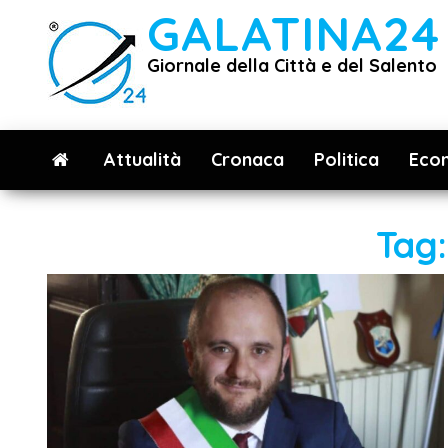
Vai
GALATINA24
al
Giornale della Città e del Salento
contenuto
Attualità
Cronaca
Politica
Eco
Tag