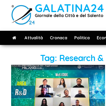
Vai
GALATINA24
al
Giornale della Città e del Salento
contenuto
Attualità
Cronaca
Politica
Eco
Tag:
Research &