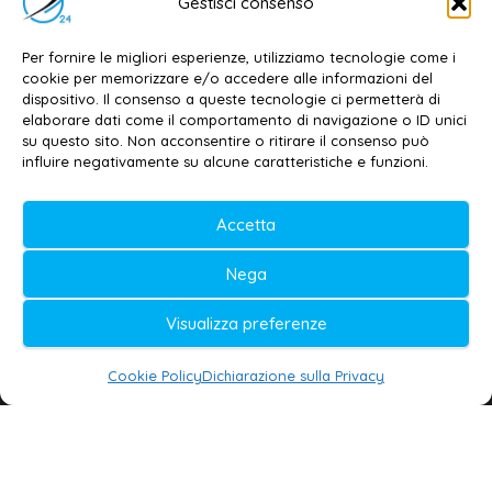
Gestisci consenso
Dott. Daniele G. Masciullo
Email:
redazione@galatina24.it
Per fornire le migliori esperienze, utilizziamo tecnologie come i
cookie per memorizzare e/o accedere alle informazioni del
Contatti
–
Disclaimer
dispositivo. Il consenso a queste tecnologie ci permetterà di
elaborare dati come il comportamento di navigazione o ID unici
Privacy policy
–
Cookie policy
su questo sito. Non acconsentire o ritirare il consenso può
influire negativamente su alcune caratteristiche e funzioni.
© 2020-2026 | Galatina24 ®
Accetta
Testata iscritta al n. 11/2020 Registro della
Nega
Stampa Tribunale di Lecce
Editore e direttore responsabile:
Visualizza preferenze
Daniele G. Masciullo
Cookie Policy
Dichiarazione sulla Privacy
Galatina24 è marchio registrato dal Ministero
delle Imprese