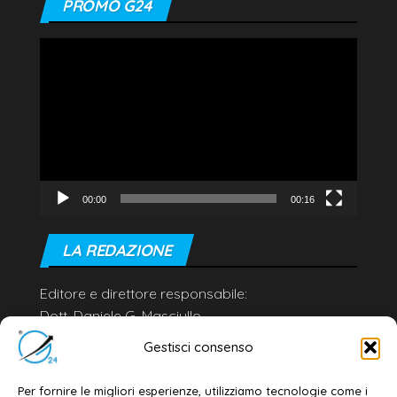
PROMO G24
Video
Player
00:00
00:16
LA REDAZIONE
Editore e direttore responsabile:
Dott. Daniele G. Masciullo
Email:
redazione@galatina24.it
Gestisci consenso
Contatti
–
Disclaimer
Per fornire le migliori esperienze, utilizziamo tecnologie come i