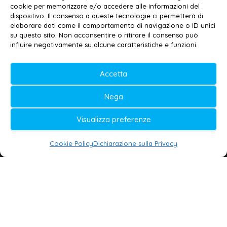
Privacy policy
–
Cookie policy
cookie per memorizzare e/o accedere alle informazioni del
dispositivo. Il consenso a queste tecnologie ci permetterà di
elaborare dati come il comportamento di navigazione o ID unici
su questo sito. Non acconsentire o ritirare il consenso può
© 2020-2026 | Galatina24 ®
influire negativamente su alcune caratteristiche e funzioni.
Testata iscritta al n. 11/2020 Registro della
Accetta
Stampa Tribunale di Lecce
Editore e direttore responsabile:
Nega
Daniele G. Masciullo
Visualizza preferenze
Galatina24 è marchio registrato dal Ministero
delle Imprese
Cookie Policy
Dichiarazione sulla Privacy