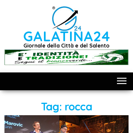
Vai
al
contenuto
GALATINA24
Giornale della Città e del Salento
Tag:
rocca