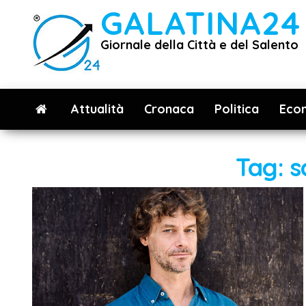
Vai
GALATINA24
al
Giornale della Città e del Salento
contenuto
Attualità
Cronaca
Politica
Eco
Tag:
s