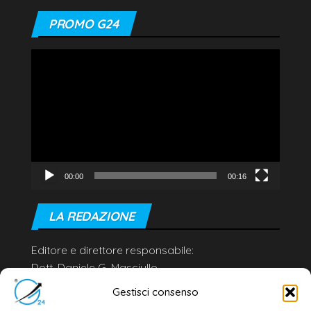
PROMO G24
Video
Player
00:00
00:16
LA REDAZIONE
Editore e direttore responsabile:
Dott. Daniele G. Masciullo
Email:
redazione@galatina24.it
Gestisci consenso