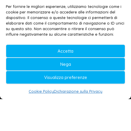
Contatti
–
Disclaimer
Per fornire le migliori esperienze, utilizziamo tecnologie come i
Privacy policy
–
Cookie policy
cookie per memorizzare e/o accedere alle informazioni del
dispositivo. Il consenso a queste tecnologie ci permetterà di
elaborare dati come il comportamento di navigazione o ID unici
su questo sito. Non acconsentire o ritirare il consenso può
© 2020-2026 | Galatina24 ®
influire negativamente su alcune caratteristiche e funzioni.
Testata iscritta al n. 11/2020 Registro della
Accetta
Stampa Tribunale di Lecce
Editore e direttore responsabile:
Nega
Daniele G. Masciullo
Visualizza preferenze
Galatina24 è marchio registrato dal Ministero
delle Imprese
Cookie Policy
Dichiarazione sulla Privacy