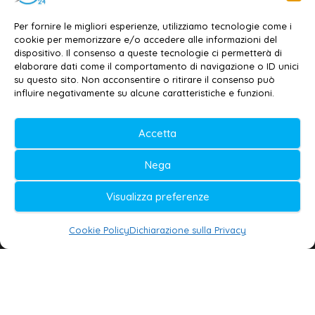
Dott. Daniele G. Masciullo
Email:
redazione@galatina24.it
Per fornire le migliori esperienze, utilizziamo tecnologie come i
cookie per memorizzare e/o accedere alle informazioni del
Contatti
–
Disclaimer
dispositivo. Il consenso a queste tecnologie ci permetterà di
elaborare dati come il comportamento di navigazione o ID unici
Privacy policy
–
Cookie policy
su questo sito. Non acconsentire o ritirare il consenso può
influire negativamente su alcune caratteristiche e funzioni.
© 2020-2026 | Galatina24 ®
Accetta
Testata iscritta al n. 11/2020 Registro della
Nega
Stampa Tribunale di Lecce
Editore e direttore responsabile:
Visualizza preferenze
Daniele G. Masciullo
Cookie Policy
Dichiarazione sulla Privacy
Galatina24 è marchio registrato dal Ministero
delle Imprese