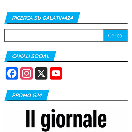
RICERCA SU GALATINA24
Ricerca
per:
CANALI SOCIAL
F
I
X
Y
a
n
o
PROMO G24
c
s
u
e
t
T
b
a
u