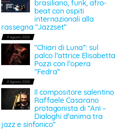
brasiliano, funk, afro-
beat con ospiti
internazionali alla
rassegna “Jazzset”
9 Agosto 2026
“Chiari di Luna”: sul
palco l’attrice Elisabetta
Pozzi con l’opera
“Fedra”
9 Agosto 2026
Il compositore salentino
Raffaele Casarano
protagonista di “Anì –
Dialoghi d’anima tra
jazz e sinfonico”