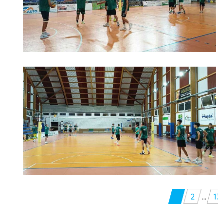
Paginazione
1
2
…
1
degli