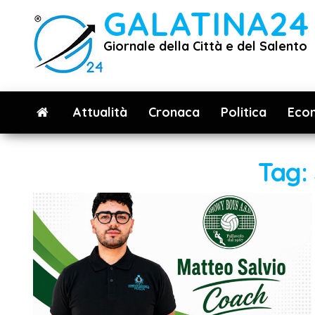
Vai
GALATINA24
al
Giornale della Città e del Salento
contenuto
Attualità
Cronaca
Politica
Eco
Tag: