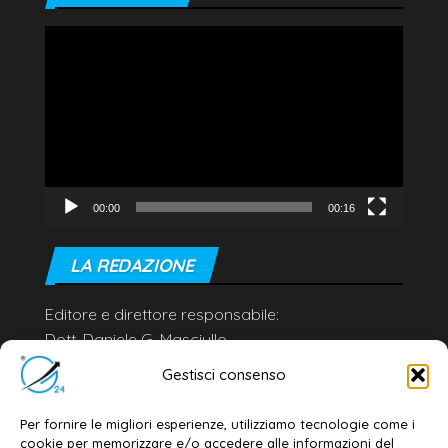
Video
Player
00:00
00:16
LA REDAZIONE
Editore e direttore responsabile:
Dott. Daniele G. Masciullo
Email:
redazione@galatina24.it
Gestisci consenso
Contatti
–
Disclaimer
Per fornire le migliori esperienze, utilizziamo tecnologie come i
Privacy policy
–
Cookie policy
cookie per memorizzare e/o accedere alle informazioni del