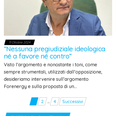
11 Ottobre 2024
“Nessuna pregiudiziale ideologica
né a favore né contro”
Visto l’argomento e nonostante i toni, come
sempre strumentali, utilizzati dall’opposizione,
desideriamo intervenire sull’argomento
Forenergy e sulla proposta di un…
Paginazione
1
2
…
4
Successivi
degli