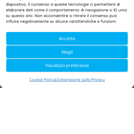
dispositivo. Il consenso a queste tecnologie ci permetterà di
elaborare dati come il comportamento di navigazione o ID unici
su questo sito. Non acconsentire o ritirare il consenso può
© 2020-2026 | Galatina24 ®
influire negativamente su alcune caratteristiche e funzioni.
Testata iscritta al n. 11/2020 Registro della
Accetta
Stampa Tribunale di Lecce
Editore e direttore responsabile:
Nega
Daniele G. Masciullo
Visualizza preferenze
Galatina24 è marchio registrato dal Ministero
delle Imprese
Cookie Policy
Dichiarazione sulla Privacy