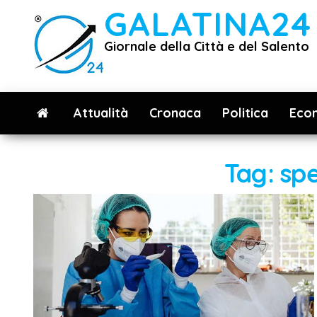
Vai
GALATINA24
al
Giornale della Città e del Salento
contenuto
Attualità
Cronaca
Politica
Eco
Tag:
spe