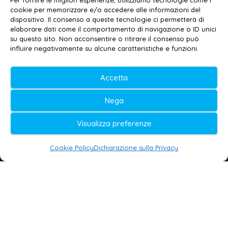
Per fornire le migliori esperienze, utilizziamo tecnologie come i
cookie per memorizzare e/o accedere alle informazioni del
Contatti
–
Disclaimer
dispositivo. Il consenso a queste tecnologie ci permetterà di
elaborare dati come il comportamento di navigazione o ID unici
Privacy policy
–
Cookie policy
su questo sito. Non acconsentire o ritirare il consenso può
influire negativamente su alcune caratteristiche e funzioni.
© 2020-2026 | Galatina24 ®
Accetta
Testata iscritta al n. 11/2020 Registro della
Nega
Stampa Tribunale di Lecce
Editore e direttore responsabile:
Visualizza preferenze
Daniele G. Masciullo
Cookie Policy
Dichiarazione sulla Privacy
Galatina24 è marchio registrato dal Ministero
delle Imprese