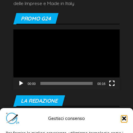
delle Imprese e Made in Italy
PROMO G24
Video
Player
00:00
00:16
LA REDAZIONE
Editore e direttore responsabile:
Gestisci consenso
Dott. Daniele G. Masciullo
Email:
redazione@galatina24.it