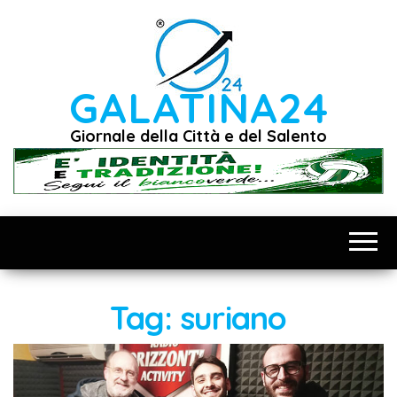
Vai
al
contenuto
GALATINA24
Giornale della Città e del Salento
Tag:
suriano