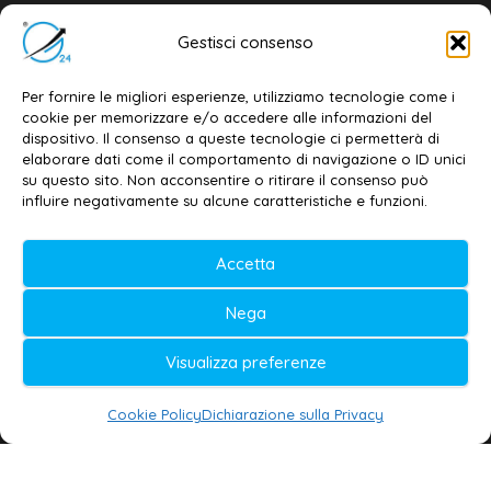
Email:
redazione@galatina24.it
Gestisci consenso
Contatti
–
Disclaimer
Per fornire le migliori esperienze, utilizziamo tecnologie come i
Privacy policy
–
Cookie policy
cookie per memorizzare e/o accedere alle informazioni del
dispositivo. Il consenso a queste tecnologie ci permetterà di
elaborare dati come il comportamento di navigazione o ID unici
su questo sito. Non acconsentire o ritirare il consenso può
© 2020-2026 | Galatina24 ®
influire negativamente su alcune caratteristiche e funzioni.
Testata iscritta al n. 11/2020 Registro della
Stampa Tribunale di Lecce
Accetta
Editore e direttore responsabile:
Nega
Daniele G. Masciullo
Visualizza preferenze
Galatina24 è marchio registrato dal Ministero
delle Imprese
Cookie Policy
Dichiarazione sulla Privacy