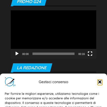
PROMO G24
Video
Player
00:00
00:16
LA REDAZIONE
Editore e direttore responsabile:
Gestisci consenso
Dott. Daniele G. Masciullo
Email:
redazione@galatina24.it
Per fornire le migliori esperienze, utilizziamo tecnologie come i
cookie per memorizzare e/o accedere alle informazioni del
Contatti
–
Disclaimer
dispositivo. Il consenso a queste tecnologie ci permetterà di