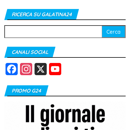
RICERCA SU GALATINA24
Ricerca
per:
CANALI SOCIAL
F
I
X
Y
a
n
o
PROMO G24
c
s
u
e
t
T
b
a
u