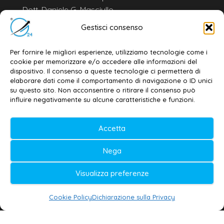
Dott. Daniele G. Masciullo
Email:
redazione@galatina24.it
Gestisci consenso
Contatti
–
Disclaimer
Per fornire le migliori esperienze, utilizziamo tecnologie come i
Privacy policy
–
Cookie policy
cookie per memorizzare e/o accedere alle informazioni del
dispositivo. Il consenso a queste tecnologie ci permetterà di
elaborare dati come il comportamento di navigazione o ID unici
su questo sito. Non acconsentire o ritirare il consenso può
© 2020-2026 | Galatina24 ®
influire negativamente su alcune caratteristiche e funzioni.
Testata iscritta al n. 11/2020 Registro della
Accetta
Stampa Tribunale di Lecce
Editore e direttore responsabile:
Nega
Daniele G. Masciullo
Visualizza preferenze
Galatina24 è marchio registrato dal Ministero
delle Imprese
Cookie Policy
Dichiarazione sulla Privacy