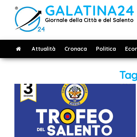
Vai
GALATINA24
al
Giornale della Città e del Salento
contenuto
Attualità
Cronaca
Politica
Eco
Ta