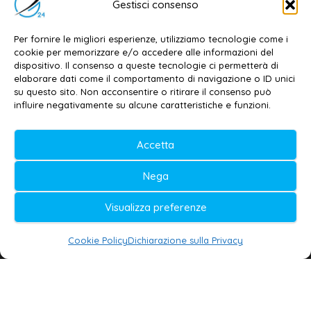
Gestisci consenso
Dott. Daniele G. Masciullo
Email:
redazione@galatina24.it
Per fornire le migliori esperienze, utilizziamo tecnologie come i
cookie per memorizzare e/o accedere alle informazioni del
Contatti
–
Disclaimer
dispositivo. Il consenso a queste tecnologie ci permetterà di
elaborare dati come il comportamento di navigazione o ID unici
Privacy policy
–
Cookie policy
su questo sito. Non acconsentire o ritirare il consenso può
influire negativamente su alcune caratteristiche e funzioni.
© 2020-2026 | Galatina24 ®
Accetta
Testata iscritta al n. 11/2020 Registro della
Nega
Stampa Tribunale di Lecce
Editore e direttore responsabile:
Visualizza preferenze
Daniele G. Masciullo
Cookie Policy
Dichiarazione sulla Privacy
Galatina24 è marchio registrato dal Ministero
delle Imprese