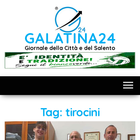
Vai
al
contenuto
GALATINA24
Giornale della Città e del Salento
Tag:
tirocini