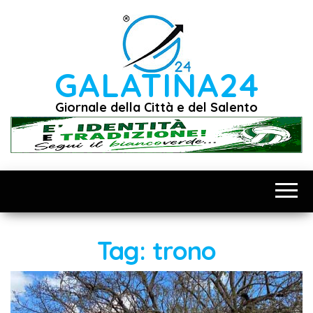
Vai
al
contenuto
GALATINA24
Giornale della Città e del Salento
Tag:
trono