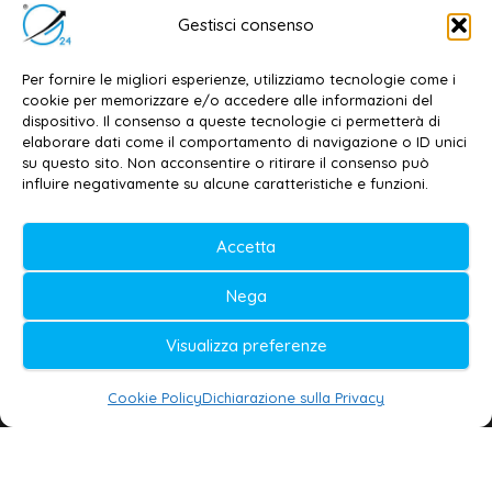
Email:
redazione@galatina24.it
Gestisci consenso
Contatti
–
Disclaimer
Per fornire le migliori esperienze, utilizziamo tecnologie come i
Privacy policy
–
Cookie policy
cookie per memorizzare e/o accedere alle informazioni del
dispositivo. Il consenso a queste tecnologie ci permetterà di
elaborare dati come il comportamento di navigazione o ID unici
su questo sito. Non acconsentire o ritirare il consenso può
© 2020-2026 | Galatina24 ®
influire negativamente su alcune caratteristiche e funzioni.
Testata iscritta al n. 11/2020 Registro della
Accetta
Stampa Tribunale di Lecce
Editore e direttore responsabile:
Nega
Daniele G. Masciullo
Visualizza preferenze
Galatina24 è marchio registrato dal Ministero
delle Imprese
Cookie Policy
Dichiarazione sulla Privacy