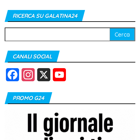
RICERCA SU GALATINA24
Ricerca
per:
CANALI SOCIAL
F
I
X
Y
a
n
o
PROMO G24
c
s
u
e
t
T
b
a
u