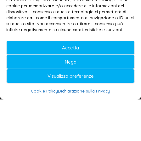
cookie per memorizzare e/o accedere alle informazioni del
Contatti
–
Disclaimer
dispositivo. Il consenso a queste tecnologie ci permetterà di
elaborare dati come il comportamento di navigazione o ID unici
Privacy policy
–
Cookie policy
su questo sito. Non acconsentire o ritirare il consenso può
influire negativamente su alcune caratteristiche e funzioni.
© 2020-2026 | Galatina24 ®
Accetta
Testata iscritta al n. 11/2020 Registro della
Nega
Stampa Tribunale di Lecce
Editore e direttore responsabile:
Visualizza preferenze
Daniele G. Masciullo
Cookie Policy
Dichiarazione sulla Privacy
Galatina24 è marchio registrato dal Ministero
delle Imprese