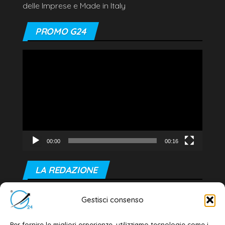
delle Imprese e Made in Italy
PROMO G24
Video
Player
00:00
00:16
LA REDAZIONE
Editore e direttore responsabile:
Gestisci consenso
Dott. Daniele G. Masciullo
Email:
redazione@galatina24.it
Per fornire le migliori esperienze, utilizziamo tecnologie come i