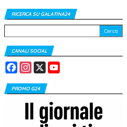
RICERCA SU GALATINA24
Ricerca
per:
CANALI SOCIAL
F
I
X
Y
a
n
o
PROMO G24
c
s
u
e
t
T
b
a
u