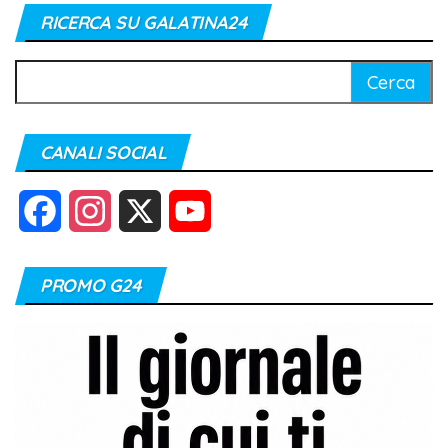
RICERCA SU GALATINA24
Ricerca
per:
CANALI SOCIAL
F
I
X
Y
a
n
o
PROMO G24
c
s
u
e
t
T
b
a
u
o
g
b