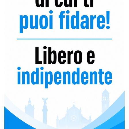
o
r
e
k
a
C
m
h
a
n
n
e
l