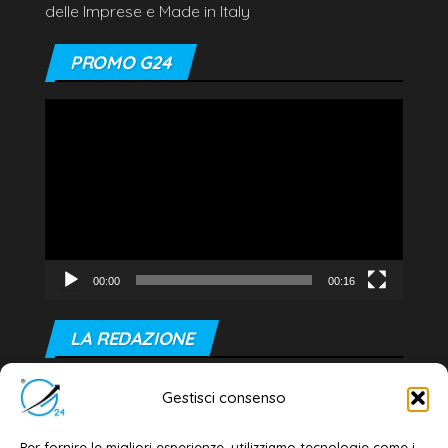
delle Imprese e Made in Italy
PROMO G24
Video
Player
00:00
00:16
LA REDAZIONE
Editore e direttore responsabile:
Gestisci consenso
Dott. Daniele G. Masciullo
Email:
redazione@galatina24.it
Per fornire le migliori esperienze, utilizziamo tecnologie come i