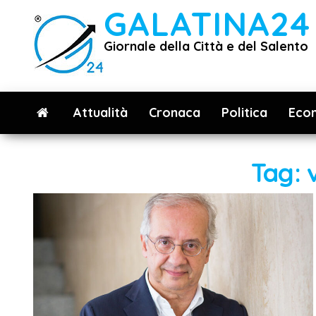
Vai
GALATINA24
al
Giornale della Città e del Salento
contenuto
Attualità
Cronaca
Politica
Eco
Tag: