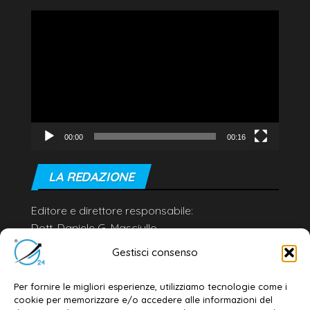
Video
Player
00:00
00:16
LA REDAZIONE
Editore e direttore responsabile:
Dott. Daniele G. Masciullo
Email:
redazione@galatina24.it
Gestisci consenso
Contatti
–
Disclaimer
Per fornire le migliori esperienze, utilizziamo tecnologie come i
Privacy policy
–
Cookie policy
cookie per memorizzare e/o accedere alle informazioni del