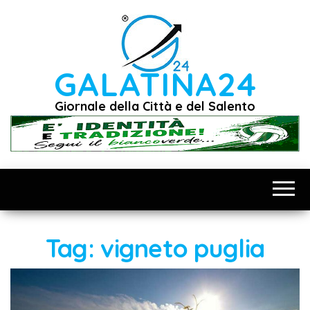
Vai
al
contenuto
GALATINA24
Giornale della Città e del Salento
Tag:
vigneto puglia