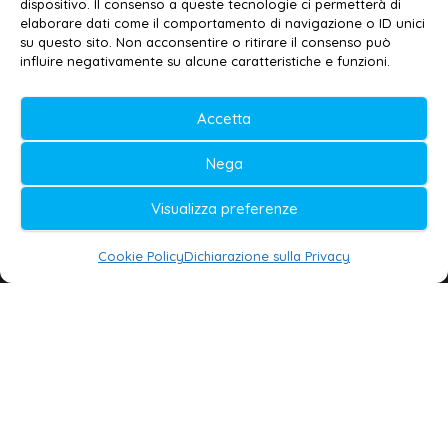
dispositivo. Il consenso a queste tecnologie ci permetterà di
elaborare dati come il comportamento di navigazione o ID unici
su questo sito. Non acconsentire o ritirare il consenso può
© 2020-2026 | Galatina24 ®
influire negativamente su alcune caratteristiche e funzioni.
Testata iscritta al n. 11/2020 Registro della
Accetta
Stampa Tribunale di Lecce
Editore e direttore responsabile:
Nega
Daniele G. Masciullo
Visualizza preferenze
Galatina24 è marchio registrato dal Ministero
delle Imprese
Cookie Policy
Dichiarazione sulla Privacy