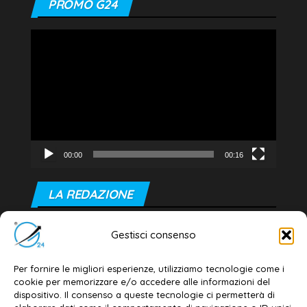
PROMO G24
Video
Player
00:00
00:16
LA REDAZIONE
Editore e direttore responsabile:
Gestisci consenso
Dott. Daniele G. Masciullo
Email:
redazione@galatina24.it
Per fornire le migliori esperienze, utilizziamo tecnologie come i
cookie per memorizzare e/o accedere alle informazioni del
Contatti
–
Disclaimer
dispositivo. Il consenso a queste tecnologie ci permetterà di