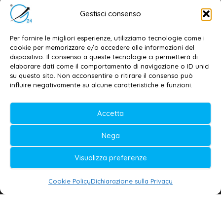
Email:
redazione@galatina24.it
Gestisci consenso
Contatti
–
Disclaimer
Per fornire le migliori esperienze, utilizziamo tecnologie come i
Privacy policy
–
Cookie policy
cookie per memorizzare e/o accedere alle informazioni del
dispositivo. Il consenso a queste tecnologie ci permetterà di
elaborare dati come il comportamento di navigazione o ID unici
su questo sito. Non acconsentire o ritirare il consenso può
© 2020-2026 | Galatina24 ®
influire negativamente su alcune caratteristiche e funzioni.
Testata iscritta al n. 11/2020 Registro della
Accetta
Stampa Tribunale di Lecce
Editore e direttore responsabile:
Nega
Daniele G. Masciullo
Visualizza preferenze
Galatina24 è marchio registrato dal Ministero
delle Imprese
Cookie Policy
Dichiarazione sulla Privacy