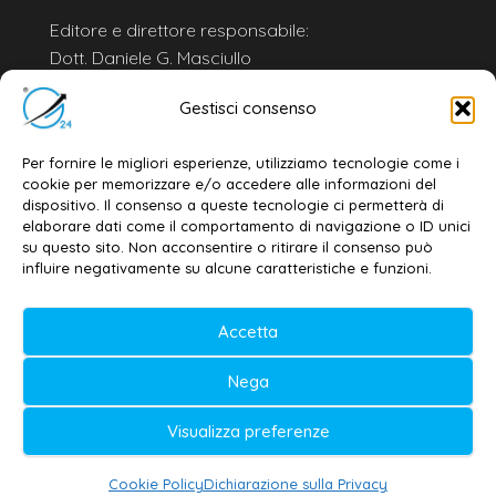
Editore e direttore responsabile:
Dott. Daniele G. Masciullo
Email:
redazione@galatina24.it
Gestisci consenso
Contatti
–
Disclaimer
Per fornire le migliori esperienze, utilizziamo tecnologie come i
Privacy policy
–
Cookie policy
cookie per memorizzare e/o accedere alle informazioni del
dispositivo. Il consenso a queste tecnologie ci permetterà di
elaborare dati come il comportamento di navigazione o ID unici
su questo sito. Non acconsentire o ritirare il consenso può
© 2020-2026 | Galatina24 ®
influire negativamente su alcune caratteristiche e funzioni.
Testata iscritta al n. 11/2020 Registro della
Stampa Tribunale di Lecce
Accetta
Editore e direttore responsabile:
Nega
Daniele G. Masciullo
Visualizza preferenze
Galatina24 è marchio registrato dal Ministero
delle Imprese
Cookie Policy
Dichiarazione sulla Privacy