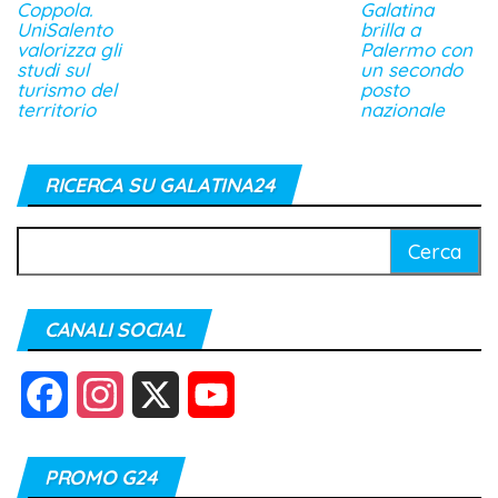
Coppola.
Galatina
UniSalento
brilla a
valorizza gli
Palermo con
studi sul
un secondo
turismo del
posto
territorio
nazionale
RICERCA SU GALATINA24
Ricerca
per:
CANALI SOCIAL
F
I
X
Y
a
n
o
PROMO G24
c
s
u