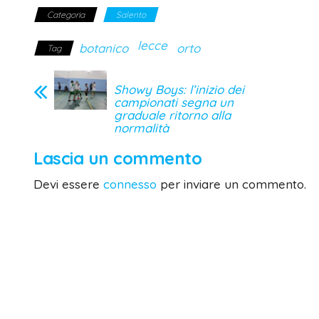
Categoria
Salento
lecce
botanico
orto
Tag
Showy Boys: l’inizio dei
campionati segna un
graduale ritorno alla
normalità
Lascia un commento
Devi essere
connesso
per inviare un commento.