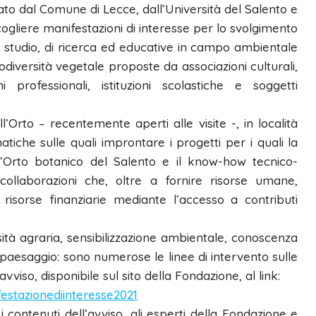
to dal Comune di Lecce, dall’Università del Salento e
cogliere manifestazioni di interesse per lo svolgimento
e, di studio, di ricerca ed educative in campo ambientale
odiversità vegetale proposte da associazioni culturali,
i professionali, istituzioni scolastiche e soggetti
l’Orto – recentemente aperti alle visite -, in località
iche sulle quali improntare i progetti per i quali la
l’Orto botanico del Salento e il know-how tecnico-
 collaborazioni che, oltre a fornire risorse umane,
risorse finanziarie mediante l’accesso a contributi
rsità agraria, sensibilizzazione ambientale, conoscenza
l paesaggio: sono numerose le linee di intervento sulle
viso, disponibile sul sito della Fondazione, al link:
estazionediinteresse2021
i contenuti dell’avviso, gli esperti della Fondazione e