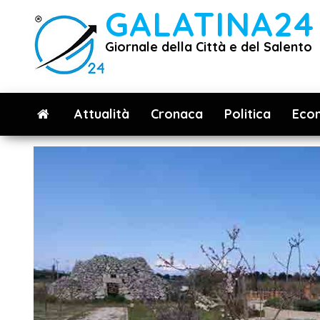
Vai
GALATINA24
al
Giornale della Città e del Salento
contenuto
Attualità
Cronaca
Politica
Eco