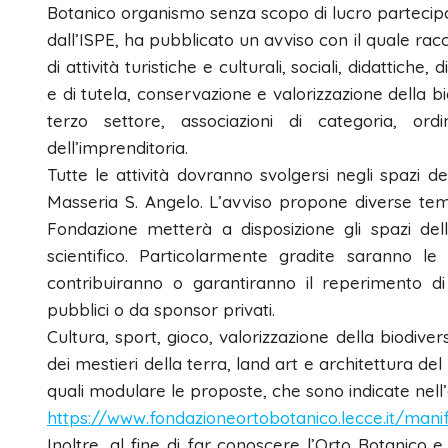
Botanico organismo senza scopo di lucro partecipa
dall’ISPE, ha pubblicato un avviso con il quale rac
di attività turistiche e culturali, sociali, didattich
e di tutela, conservazione e valorizzazione della bi
terzo settore, associazioni di categoria, ordin
dell’imprenditoria.
Tutte le attività dovranno svolgersi negli spazi del
Masseria S. Angelo. L’avviso propone diverse temat
Fondazione metterà a disposizione gli spazi del
scientifico. Particolarmente gradite saranno le
contribuiranno o garantiranno il reperimento di 
pubblici o da sponsor privati.
Cultura, sport, gioco, valorizzazione della biodive
dei mestieri della terra, land art e architettura de
quali modulare le proposte, che sono indicate nell’av
https://www.fondazioneortobotanico.lecce.it/manif
Inoltre, al fine di far conoscere l’Orto Botanico e 