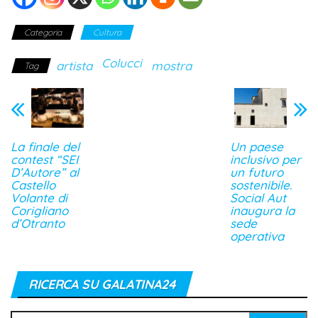
Categoria
Cultura
Colucci
artista
mostra
Tag
La finale del
Un paese
contest “SEI
inclusivo per
D’Autore” al
un futuro
Castello
sostenibile.
Volante di
Social Aut
Corigliano
inaugura la
d’Otranto
sede
operativa
RICERCA SU GALATINA24