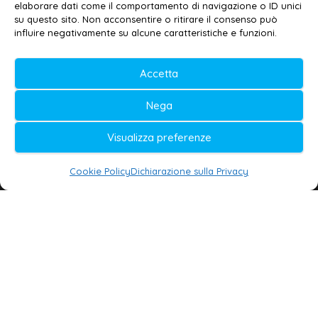
elaborare dati come il comportamento di navigazione o ID unici
su questo sito. Non acconsentire o ritirare il consenso può
© 2020-2026 | Galatina24 ®
influire negativamente su alcune caratteristiche e funzioni.
Testata iscritta al n. 11/2020 Registro della
Accetta
Stampa Tribunale di Lecce
Editore e direttore responsabile:
Nega
Daniele G. Masciullo
Visualizza preferenze
Galatina24 è marchio registrato dal Ministero
delle Imprese
Cookie Policy
Dichiarazione sulla Privacy