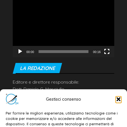
Video
Player
00:00
00:16
LA REDAZIONE
Editore e direttore responsabile:
Dott. Daniele G. Masciullo
Email:
redazione@galatina24.it
Gestisci consenso
Contatti
–
Disclaimer
Per fornire le migliori esperienze, utilizziamo tecnologie come i
Privacy policy
–
Cookie policy
cookie per memorizzare e/o accedere alle informazioni del
dispositivo. Il consenso a queste tecnologie ci permetterà di